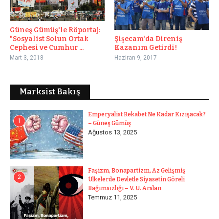
Güneş Gümüş'le Röportaj:
"Sosyalist Solun Ortak
Şişecam'da Direniş
Cephesi ve Cumhur ...
Kazanım Getirdi!
Mart 3, 2018
Haziran 9, 2017
Marksist Bakış
Emperyalist Rekabet Ne Kadar Kızışacak?
1
– Güneş Gümüş
Ağustos 13, 2025
Faşizm, Bonapartizm, Az Gelişmiş
2
Ülkelerde Devletle Siyasetin Göreli
Bağımsızlığı – V. U. Arslan
Temmuz 11, 2025