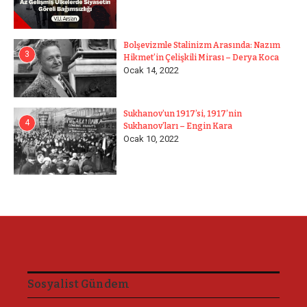
Bolşevizmle Stalinizm Arasında: Nazım
3
Hikmet’in Çelişkili Mirası – Derya Koca
Ocak 14, 2022
Sukhanov’un 1917’si, 1917’nin
4
Sukhanov’ları – Engin Kara
Ocak 10, 2022
Sosyalist Gündem