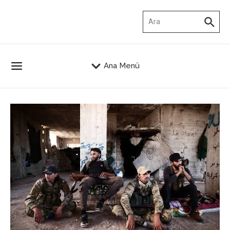
İçeriğe atla
Arama:
Ana Menü