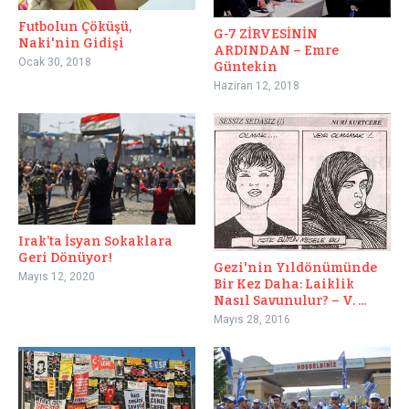
Futbolun Çöküşü,
G-7 ZİRVESİNİN
Naki'nin Gidişi
ARDINDAN – Emre
Ocak 30, 2018
Güntekin
Haziran 12, 2018
Irak’ta İsyan Sokaklara
Geri Dönüyor!
Gezi'nin Yıldönümünde
Mayıs 12, 2020
Bir Kez Daha: Laiklik
Nasıl Savunulur? – V. ...
Mayıs 28, 2016