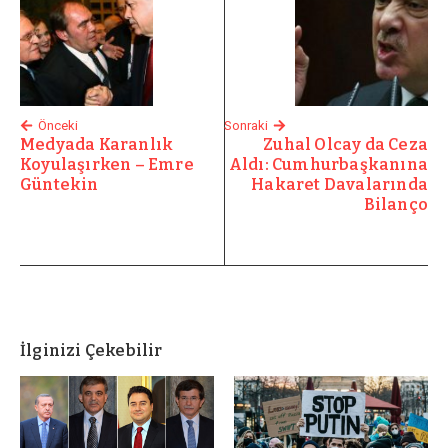
Önceki
Sonraki
Medyada Karanlık
Zuhal Olcay da Ceza
Koyulaşırken – Emre
Aldı: Cumhurbaşkanına
Güntekin
Hakaret Davalarında
Bilanço
İlginizi Çekebilir