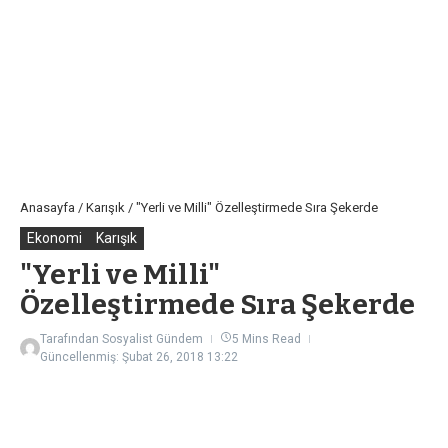
"Yerli ve Milli"
Özelleştirmede Sıra Şekerde
Tarafından
Sosyalist Gündem
5 Mins Read
Güncellenmiş: Şubat 26, 2018
13:22
Şeker fabrikaları için özelleştirme süreci
geçtiğimiz hafta resmi gazetede yayınlanan
ilanlarla başladı. Afyon, Ağrı, Bor, Burdur,
Çorum, Elbistan, Erzincan, Erzurum, Ilgın,
Kastamonu, Kırşehir, Muş, Turhal ve Yozgat’ta
bulunan 14 fabrika bu kararla Nisan ayı içerisinde
satışa çıkarılacak. Her ne kadar ihale
şartnamelerinde 5 dönem çalıştırılma zorunluluğu
getirilecek olsa da bu satış ile birlikte ayakta