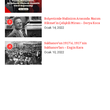
Bolşevizmle Stalinizm Arasında: Nazım
3
Hikmet’in Çelişkili Mirası – Derya Koca
Ocak 14, 2022
Sukhanov’un 1917’si, 1917’nin
4
Sukhanov’ları – Engin Kara
Ocak 10, 2022
Anasayfa
/
Karışık
/
"Yerli ve Milli" Özelleştirmede Sıra Şekerde
Ekonomi
Karışık