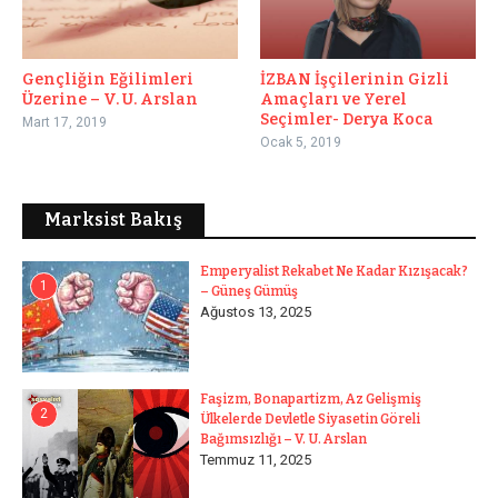
Gençliğin Eğilimleri
İZBAN İşçilerinin Gizli
Üzerine – V. U. Arslan
Amaçları ve Yerel
Seçimler- Derya Koca
Mart 17, 2019
Ocak 5, 2019
Marksist Bakış
Emperyalist Rekabet Ne Kadar Kızışacak?
1
– Güneş Gümüş
Ağustos 13, 2025
Faşizm, Bonapartizm, Az Gelişmiş
2
Ülkelerde Devletle Siyasetin Göreli
Bağımsızlığı – V. U. Arslan
Temmuz 11, 2025