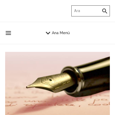
İçeriğe atla
Arama:
Ana Menü