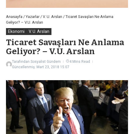
Anasayfa
/
Yazarlar
/
V. U. Arslan
/
Ticaret Savaşları Ne Anlama
Geliyor? – V.U. Arslan
Ekonomi
V. U. Arslan
Ticaret Savaşları Ne Anlama
Geliyor? – V.U. Arslan
Tarafından
Sosyalist Gündem
4 Mins Read
Güncellenmiş: Mart 23, 2018
15:07