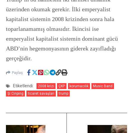
üzerinden okumak gerekir. İlki emperyalist
kapitalist sistemin 2008 krizinden sonra hala
toparlanamamış olmasıdır. İkincisi ise
emperyalist kapitalist sistemin dominant gücü
ABD’nin hegemonyasının giderek zayıfladığı
gerçeğidir.
Paylaş
Etiketlendi:
2008 krizi
ÇKP
korumacılık
Music Band
Şi Cinping
ticaret savaşları
trump