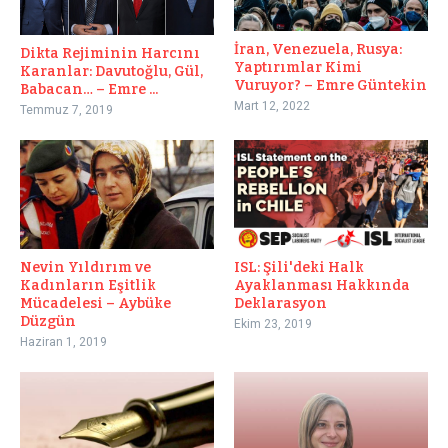
İran, Venezuela, Rusya:
Dikta Rejiminin Harcını
Yaptırımlar Kimi
Karanlar: Davutoğlu, Gül,
Vuruyor? – Emre Güntekin
Babacan… – Emre ...
Mart 12, 2022
Temmuz 7, 2019
Nevin Yıldırım ve
ISL: Şili'deki Halk
Kadınların Eşitlik
Ayaklanması Hakkında
Mücadelesi – Aybüke
Deklarasyon
Düzgün
Ekim 23, 2019
Haziran 1, 2019