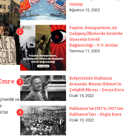
Gümüş
Ağustos 13, 2025
Faşizm, Bonapartizm, Az
2
Gelişmiş Ülkelerde Devletle
Siyasetin Göreli
Bağımsızlığı – V. U. Arslan
Temmuz 11, 2025
Bolşevizmle Stalinizm
 Emre
3
Arasında: Nazım Hikmet’in
Çelişkili Mirası – Derya Koca
Ocak 14, 2022
öçmenlik ve
e
Sukhanov’un 1917’si, 1917’nin
l bir
4
Sukhanov’ları – Engin Kara
Ocak 10, 2022