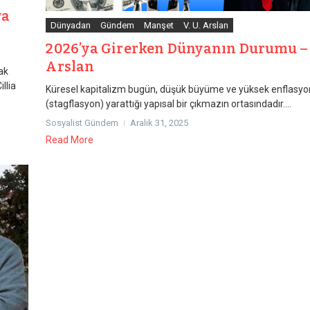
ya
Dünyadan
Gündem
Manşet
V. U. Arslan
2026’ya Girerken Dünyanın Durumu – 
Arslan
ak
llia
Küresel kapitalizm bugün, düşük büyüme ve yüksek enflasy
(stagflasyon) yarattığı yapısal bir çıkmazın ortasındadır....
Sosyalist Gündem
Aralık 31, 2025
Read More