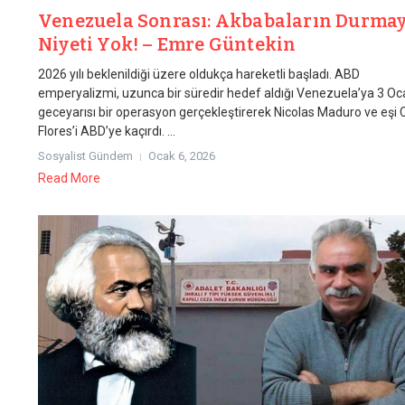
Venezuela Sonrası: Akbabaların Durma
Niyeti Yok! – Emre Güntekin
2026 yılı beklenildiği üzere oldukça hareketli başladı. ABD
emperyalizmi, uzunca bir süredir hedef aldığı Venezuela’ya 3 Oc
geceyarısı bir operasyon gerçekleştirerek Nicolas Maduro ve eşi Ci
Flores’i ABD’ye kaçırdı. ...
Sosyalist Gündem
Ocak 6, 2026
Read More