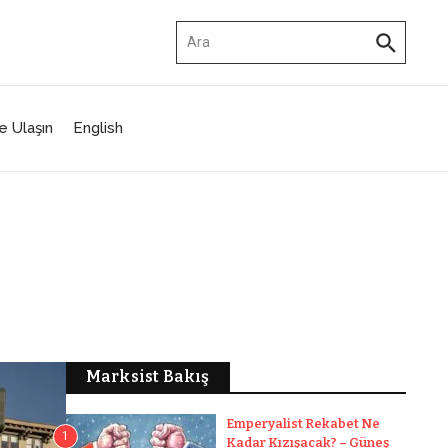
Arama:
e Ulaşın
English
Marksist Bakış
Emperyalist Rekabet Ne
1
Kadar Kızışacak? – Güneş