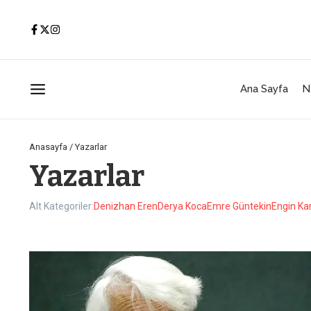
İçeriğe atla
Ana Sayfa
N
Anasayfa
/
Yazarlar
Yazarlar
Alt Kategoriler:
Denizhan Eren
Derya Koca
Emre Güntekin
Engin Ka