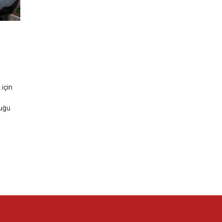
için
duğu