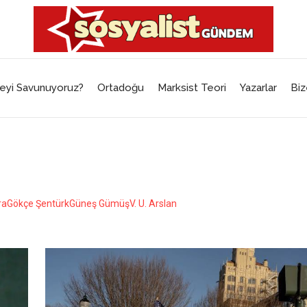
eyi Savunuyoruz?
Ortadoğu
Marksist Teori
Yazarlar
Biz
ra
Gökçe Şentürk
Güneş Gümüş
V. U. Arslan