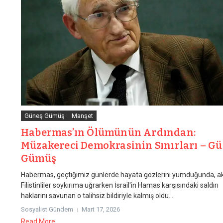
Güneş Gümüş
Manşet
Habermas’ın Ölümünün Ardından:
Müzakereci Demokrasinin Sınırları – G
Gümüş
Habermas, geçtiğimiz günlerde hayata gözlerini yumduğunda, ak
Filistinliler soykırıma uğrarken İsrail'in Hamas karşısındaki saldırı
haklarını savunan o talihsiz bildiriyle kalmış oldu...
Sosyalist Gündem
Mart 17, 2026
Read More