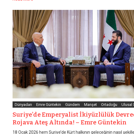
Dünyadan
Emre Güntekin
Gündem
Manşet
Ortadoğu
Ulusal
Suriye’de Emperyalist İkiyüzlülük Devre
Rojava Ateş Altında! – Emre Güntekin
18 Ocak 2026 hem Suriye’de Kürt halkının geleceğinin nasıl şekill