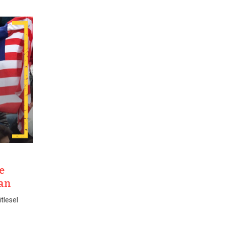
e
lan
itlesel