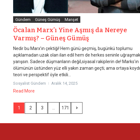
Gündem
Güneş Gümüş
Manşet
Öcalan Marx’ı Yine Aşmış da Nereye
Varmış? – Güneş Gümüş
Nedir bu Marx’ın çektiği! Hem günü geçmiş, bugünkü toplumu
açıklamadan uzak olan ilan edil hem de herkes seninle uğraşmak 
yarışsın. Sadece düşmanların değil,siyasal rakiplerin de! Marks'ın
ölümünün üstünden yüz elli yakın zaman geçti; ama ortaya koy
teori ve perspektif öyle etkili...
Sosyalist Gündem
Aralık 14, 2025
Read More
1
2
3
...
171