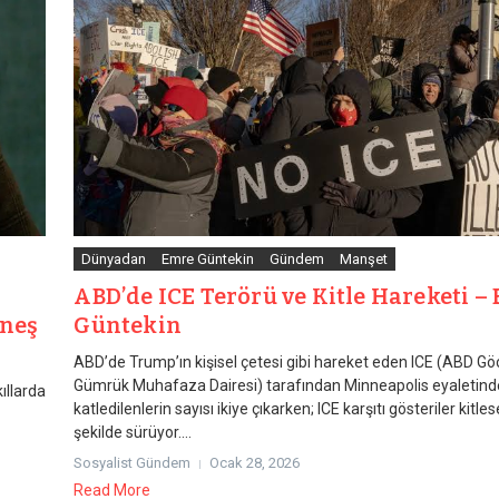
Dünyadan
Emre Güntekin
Gündem
Manşet
ABD’de ICE Terörü ve Kitle Hareketi –
üneş
Güntekin
ABD’de Trump’ın kişisel çetesi gibi hareket eden ICE (ABD G
Gümrük Muhafaza Dairesi) tarafından Minneapolis eyaletind
ıllarda
katledilenlerin sayısı ikiye çıkarken; ICE karşıtı gösteriler kitlese
şekilde sürüyor....
Sosyalist Gündem
Ocak 28, 2026
Read More