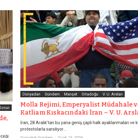
Dünyadan
Gündem
Manşet
Ortadoğu
V. U. Arslan
Molla Rejimi, Emperyalist Müdahale v
 Sorun
Katliam Kıskacındaki İran – V. U. Ars
de,
İran, 28 Aralık’tan bu yana geniş çaplı halk ayaklanmaları ve k
protestolarla sarsılıyor....
eceği
Sosyalist Gündem
Ocak 13, 2026