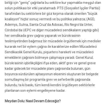
birliği için “geniş” çağrılarla bu sektöre kur yapmakla meşgul olan
solun politikası bir etki yaratamadı. PTS (Sosyalist İşçiler Partisi)
tarafından bu sektörlere bir göz kırpma olarak önerilen “büyük
koalisyon” hiçbir sonuç vermedi ve bu politika yalnızca; (AGD,
Ademys, Sutna, Santa Cruz’da Adosac, Río Negro’da Unter,
Córdoba’da UEPC ve diğer mücadeleci sendikaların yaptığı gibi)
her sendikada grev çağrısı yaparak ve bürokrasinin
teslimiyetinden bağımsız bir mücadele örgütlemek için meclisler
kurarak net bir eylem çağrısı ile karakterize edilen Mücadeleci
Sendikacılık Genel Kurulu, piquetero hareketi ve mücadeleci
emeklilerin çağrısını bölmeye çalışmaya yaradı. Genel Kurul;
bürokrasinin işbirlikçiliğini ifşa eden, aktif grev ve genel greve
kadar gidecek bir mücadele planı çağrısında bulunan, gün
boyunca sürdürülen ajitasyonun eksenini oluşturan bir belgede
somutlaşmış bir programla grev ve seferberlik çağrısında
bulundu; ta ki baskı, tüm kendi kendini örgütleyen sektörlerle
planlanan son eylemi engelleyene kadar.
Meydan Dolu: Nasıl Devam Edeceğiz?