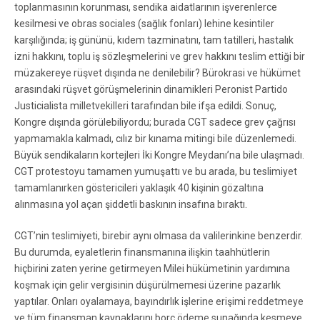
toplanmasının korunması, sendika aidatlarının işverenlerce
kesilmesi ve obras sociales (sağlık fonları) lehine kesintiler
karşılığında; iş gününü, kıdem tazminatını, tam tatilleri, hastalık
izni hakkını, toplu iş sözleşmelerini ve grev hakkını teslim ettiği bir
müzakereye rüşvet dışında ne denilebilir? Bürokrasi ve hükümet
arasındaki rüşvet görüşmelerinin dinamikleri Peronist Partido
Justicialista milletvekilleri tarafından bile ifşa edildi. Sonuç,
Kongre dışında görülebiliyordu; burada CGT sadece grev çağrısı
yapmamakla kalmadı, cılız bir kınama mitingi bile düzenlemedi.
Büyük sendikaların kortejleri İki Kongre Meydanı’na bile ulaşmadı.
CGT protestoyu tamamen yumuşattı ve bu arada, bu teslimiyet
tamamlanırken göstericileri yaklaşık 40 kişinin gözaltına
alınmasına yol açan şiddetli baskının insafına bıraktı.
CGT’nin teslimiyeti, birebir aynı olmasa da valilerinkine benzerdir.
Bu durumda, eyaletlerin finansmanına ilişkin taahhütlerin
hiçbirini zaten yerine getirmeyen Milei hükümetinin yardımına
koşmak için gelir vergisinin düşürülmemesi üzerine pazarlık
yaptılar. Onları oyalamaya, bayındırlık işlerine erişimi reddetmeye
ve tüm finansman kaynaklarını borç ödeme sunağında kesmeye