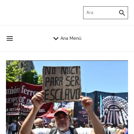
İçeriğe atla
Arama:
Ana Menü