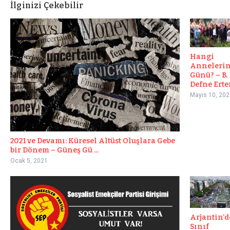
İlginizi Çekebilir
Hangi
Anneleri
Günü? – B.
Defne Ert
Mayıs 10, 202
2021 ve Devamı: Küresel Altüst Oluşlara Gebe
bir Dönem – Güneş Gü ...
Ocak 5, 2021
Arjantin’d
Sınıf