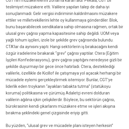
CGT’nin müzakerelerini zorlama kararı aldı. Pekâlâ, CGT bir
teslimiyet müzakere etti. Valilere yapılan talep de daha iyi
sonuçlanmadı: Gelir vergisi indiriminin kaldırılmasını müzakere
ettiler ve milletvekillerini lehte oy kullanmaya gönderdiler. Blok,
bunu başarabilecek sendikalara sahip olmasına rağmen, ortak bir
ulusal grev çağrısı yapma kapasitesine sahip değildi. UOM veya
yağlı tohum işçileri, izole bir şekilde grev çağrısında bulundu.
CTA’lar da aynısını yaptı: Hangi sektörlerin iş bırakacağını kendi
özgür iradelerine bırakarak “grev” çağrısı yaptılar. Ctera (Eğitim
İşçileri Konfederasyonu), grev çağrısı yaptığını neredeyse gizli bir
şekilde duyurmayı bir gece önce hatırladı. Ctera, desteklediği
valilerle, özellikle de Kicillof ile çatışmaya yol açacak herhangi bir
mücadele eylemi gerçekleştirmek istemiyor. Bunlar, CGT’ye
liderlik eden troykanın “ayakları tabakta tutma” (statükoyu
koruma) politikasına ve çürümüş Adaletçi evreni dolduran
valilerin ağılına içkin çelişkilerdir. Böylece, bu sektörün çağrısı,
bürokrasinin kendi çıkarlarını müzakere etme ve işleri akışına
bırakma şeklindeki genel çizgisinde eriyip gitti.
Bu yüzden, “ulusal grev ve mücadele planı isteyen herkesin”