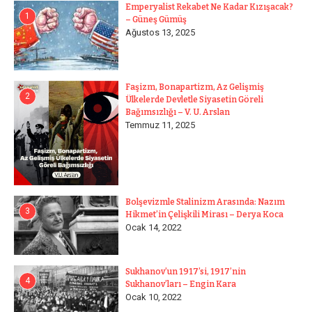
Emperyalist Rekabet Ne Kadar Kızışacak?
1
– Güneş Gümüş
Ağustos 13, 2025
Faşizm, Bonapartizm, Az Gelişmiş
2
Ülkelerde Devletle Siyasetin Göreli
Bağımsızlığı – V. U. Arslan
Temmuz 11, 2025
Bolşevizmle Stalinizm Arasında: Nazım
3
Hikmet’in Çelişkili Mirası – Derya Koca
Ocak 14, 2022
Sukhanov’un 1917’si, 1917’nin
4
Sukhanov’ları – Engin Kara
Ocak 10, 2022