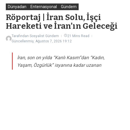
Dünyadan
Enternasyonal
Gündem
Röportaj | İran Solu, İşçi
Hareketi ve İran’ın Geleceği
Tarafından
Sosyalist Gündem
21 Mins Read
Güncellenmiş: Ağustos 7, 2026
19:12
İran, son on yılda “Kanlı Kasım”dan “Kadın,
Yaşam, Özgürlük” isyanına kadar uzanan
toplumsal dalgalanmalarla sarsılıyor. Rejimin
baskı aygıtı ile diasporadaki sağ-monarşist
rüzgârlar arasında sıkışan İran solu ise, tüm
zorluklara rağmen fabrikalardan üniversitelere
yeni bir direniş hattı örmeye çalışıyor. Bu
röportajda, İşçi Savunucuları Derneği eski
yönetim kurulu üyesi ve aktivist Mehdy Toophchi
ile sürgündeki İran solunun durumunu, İran’daki