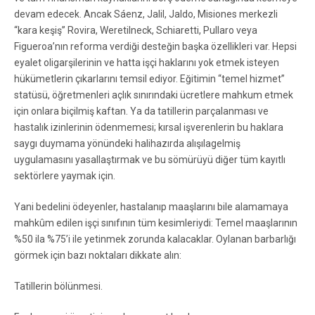
devam edecek. Ancak Sáenz, Jalil, Jaldo, Misiones merkezli
“kara keşiş” Rovira, Weretilneck, Schiaretti, Pullaro veya
Figueroa’nın reforma verdiği desteğin başka özellikleri var. Hepsi
eyalet oligarşilerinin ve hatta işçi haklarını yok etmek isteyen
hükümetlerin çıkarlarını temsil ediyor. Eğitimin “temel hizmet”
statüsü, öğretmenleri açlık sınırındaki ücretlere mahkum etmek
için onlara biçilmiş kaftan. Ya da tatillerin parçalanması ve
hastalık izinlerinin ödenmemesi; kırsal işverenlerin bu haklara
saygı duymama yönündeki halihazırda alışılagelmiş
uygulamasını yasallaştırmak ve bu sömürüyü diğer tüm kayıtlı
sektörlere yaymak için.
Yani bedelini ödeyenler, hastalanıp maaşlarını bile alamamaya
mahkûm edilen işçi sınıfının tüm kesimleriydi: Temel maaşlarının
%50 ila %75’i ile yetinmek zorunda kalacaklar. Oylanan barbarlığı
görmek için bazı noktaları dikkate alın:
Tatillerin bölünmesi.