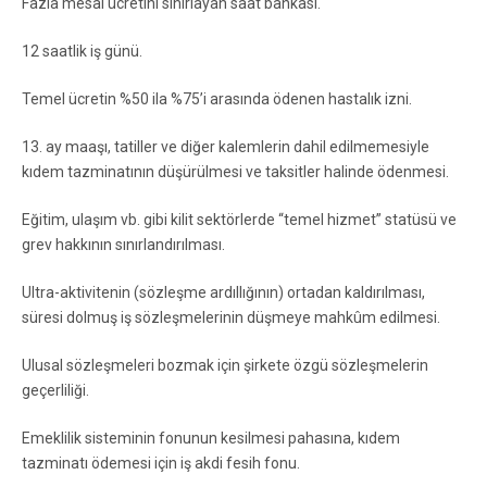
Fazla mesai ücretini sınırlayan saat bankası.
12 saatlik iş günü.
Temel ücretin %50 ila %75’i arasında ödenen hastalık izni.
13. ay maaşı, tatiller ve diğer kalemlerin dahil edilmemesiyle
kıdem tazminatının düşürülmesi ve taksitler halinde ödenmesi.
Eğitim, ulaşım vb. gibi kilit sektörlerde “temel hizmet” statüsü ve
grev hakkının sınırlandırılması.
Ultra-aktivitenin (sözleşme ardıllığının) ortadan kaldırılması,
süresi dolmuş iş sözleşmelerinin düşmeye mahkûm edilmesi.
Ulusal sözleşmeleri bozmak için şirkete özgü sözleşmelerin
geçerliliği.
Emeklilik sisteminin fonunun kesilmesi pahasına, kıdem
tazminatı ödemesi için iş akdi fesih fonu.