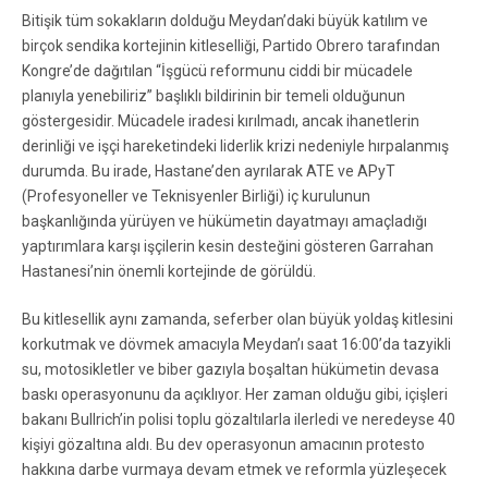
Bitişik tüm sokakların dolduğu Meydan’daki büyük katılım ve
birçok sendika kortejinin kitleselliği, Partido Obrero tarafından
Kongre’de dağıtılan “İşgücü reformunu ciddi bir mücadele
planıyla yenebiliriz” başlıklı bildirinin bir temeli olduğunun
göstergesidir. Mücadele iradesi kırılmadı, ancak ihanetlerin
derinliği ve işçi hareketindeki liderlik krizi nedeniyle hırpalanmış
durumda. Bu irade, Hastane’den ayrılarak ATE ve APyT
(Profesyoneller ve Teknisyenler Birliği) iç kurulunun
başkanlığında yürüyen ve hükümetin dayatmayı amaçladığı
yaptırımlara karşı işçilerin kesin desteğini gösteren Garrahan
Hastanesi’nin önemli kortejinde de görüldü.
Bu kitlesellik aynı zamanda, seferber olan büyük yoldaş kitlesini
korkutmak ve dövmek amacıyla Meydan’ı saat 16:00’da tazyikli
su, motosikletler ve biber gazıyla boşaltan hükümetin devasa
baskı operasyonunu da açıklıyor. Her zaman olduğu gibi, içişleri
bakanı Bullrich’in polisi toplu gözaltılarla ilerledi ve neredeyse 40
kişiyi gözaltına aldı. Bu dev operasyonun amacının protesto
hakkına darbe vurmaya devam etmek ve reformla yüzleşecek