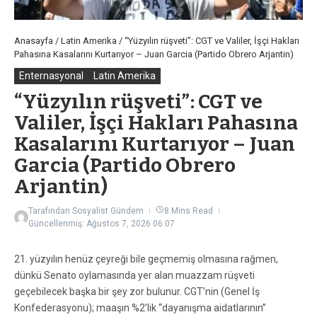
Anasayfa
/
Latin Amerika
/
“Yüzyılın rüşveti”: CGT ve Valiler, İşçi Hakları
Pahasına Kasalarını Kurtarıyor – Juan Garcia (Partido Obrero Arjantin)
Enternasyonal
Latin Amerika
“Yüzyılın rüşveti”: CGT ve
Valiler, İşçi Hakları Pahasına
Kasalarını Kurtarıyor – Juan
Garcia (Partido Obrero
Arjantin)
Tarafından
Sosyalist Gündem
8 Mins Read
Güncellenmiş: Ağustos 7, 2026
06:07
21. yüzyılın henüz çeyreği bile geçmemiş olmasına rağmen,
dünkü Senato oylamasında yer alan muazzam rüşveti
geçebilecek başka bir şey zor bulunur. CGT’nin (Genel İş
Konfederasyonu); maaşın %2’lik “dayanışma aidatlarının”