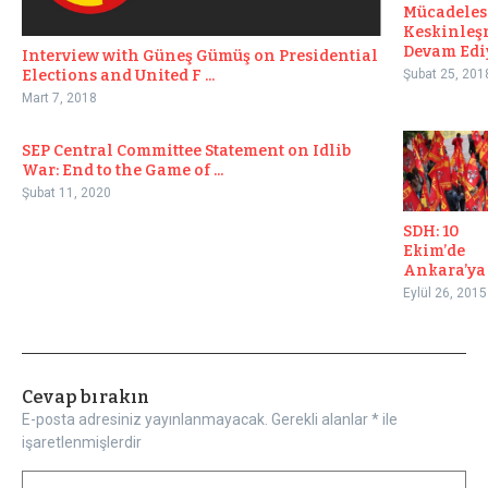
Mücadeles
Keskinleş
Devam Edi
Interview with Güneş Gümüş on Presidential
Elections and United F ...
Şubat 25, 201
Mart 7, 2018
SEP Central Committee Statement on Idlib
War: End to the Game of ...
Şubat 11, 2020
SDH: 10
Ekim’de
Ankara’ya
Eylül 26, 2015
Cevap bırakın
E-posta adresiniz yayınlanmayacak.
Gerekli alanlar
*
ile
işaretlenmişlerdir