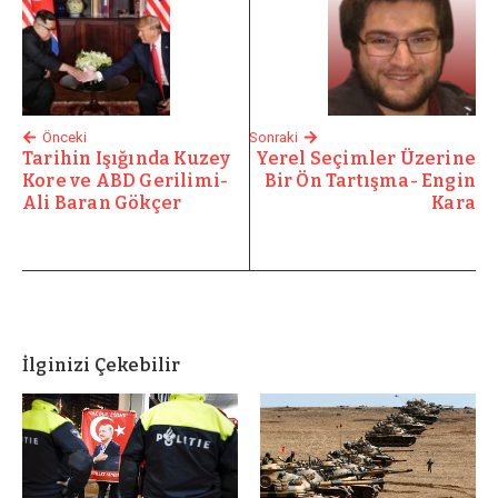
Önceki
Sonraki
Tarihin Işığında Kuzey
Yerel Seçimler Üzerine
Kore ve ABD Gerilimi-
Bir Ön Tartışma- Engin
Ali Baran Gökçer
Kara
İlginizi Çekebilir