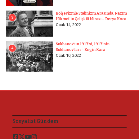
Bolşevizmle Stalinizm Arasında: Nazım
3
Hikmet’in Çelişkili Mirası – Derya Koca
Ocak 14, 2022
Sukhanov’un 1917’si, 1917’nin
4
Sukhanov’ları – Engin Kara
Ocak 10, 2022
Sosyalist Gündem