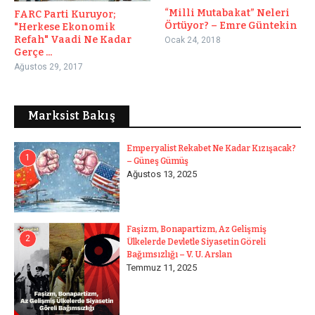
“Milli Mutabakat” Neleri
FARC Parti Kuruyor;
Örtüyor? – Emre Güntekin
"Herkese Ekonomik
Refah" Vaadi Ne Kadar
Ocak 24, 2018
Gerçe ...
Ağustos 29, 2017
Marksist Bakış
Emperyalist Rekabet Ne Kadar Kızışacak?
1
– Güneş Gümüş
Ağustos 13, 2025
Faşizm, Bonapartizm, Az Gelişmiş
2
Ülkelerde Devletle Siyasetin Göreli
Bağımsızlığı – V. U. Arslan
Temmuz 11, 2025