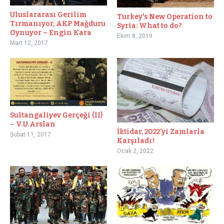
Uluslararası Gerilim
Turkey's New Operation to
Tırmanıyor, AKP Mağduru
Syria: What to do?
Oynuyor – Engin Kara
Ekim 8, 2019
Mart 12, 2017
Sultangaliyev Gerçeği (II)
– V.U.Arslan
İktidar, 2022’yi Zamlarla
Şubat 11, 2017
Karşıladı!
Ocak 2, 2022