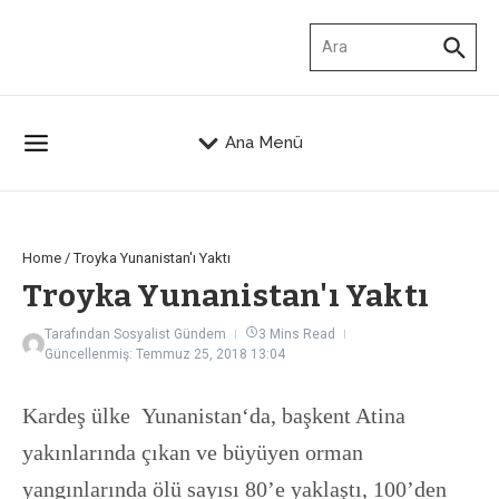
İçeriğe atla
Arama:
Ana Menü
Home
/
Troyka Yunanistan'ı Yaktı
Troyka Yunanistan'ı Yaktı
Tarafından
Sosyalist Gündem
3 Mins Read
Güncellenmiş: Temmuz 25, 2018
13:04
Kardeş ülke
Yunanistan
‘da, başkent Atina
yakınlarında çıkan ve büyüyen orman
yangınlarında ölü sayısı 80’e yaklaştı, 100’den