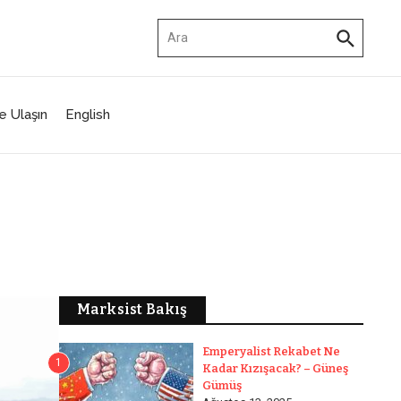
Arama:
e Ulaşın
English
Marksist Bakış
Emperyalist Rekabet Ne
1
Kadar Kızışacak? – Güneş
Gümüş