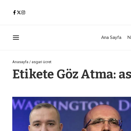
İçeriğe atla
Ana Sayfa
N
Anasayfa
/
asgari ücret
Etikete Göz Atma: as