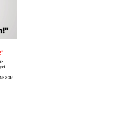
!”
rak
gari
İNE SON!