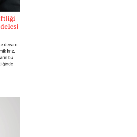
tliği
adelesi
ine devam
mik kriz,
arın bu
liğinde