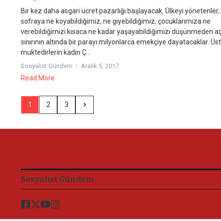
Bir kez daha asgari ücret pazarlığı başlayacak. Ülkeyi yönetenler,
sofraya ne koyabildiğimiz, ne giyebildiğimiz, çocuklarımıza ne
verebildiğimizi kısaca ne kadar yaşayabildiğimizi düşünmeden aç
sınırının altında bir parayı milyonlarca emekçiye dayatacaklar. Üst
muktedirlerin kadın Ç...
Sosyalist Gündem
Aralık 5, 2017
Read More
1
2
3
Sosyalist Gündem