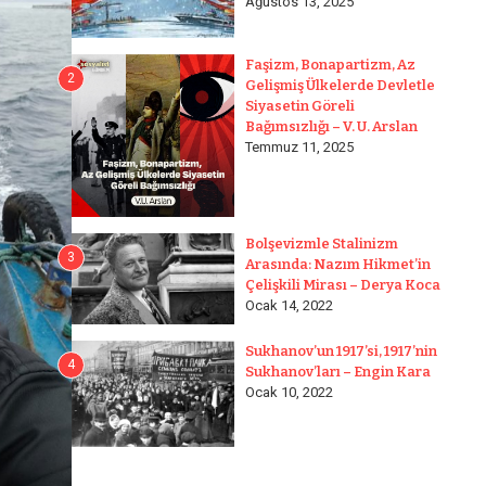
Ağustos 13, 2025
Faşizm, Bonapartizm, Az
2
Gelişmiş Ülkelerde Devletle
Siyasetin Göreli
Bağımsızlığı – V. U. Arslan
Temmuz 11, 2025
Bolşevizmle Stalinizm
3
Arasında: Nazım Hikmet’in
Çelişkili Mirası – Derya Koca
Ocak 14, 2022
Sukhanov’un 1917’si, 1917’nin
4
Sukhanov’ları – Engin Kara
Ocak 10, 2022