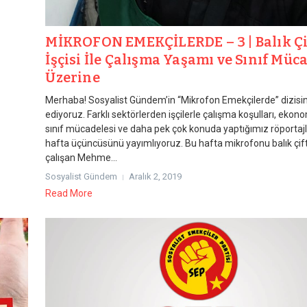
MİKROFON EMEKÇİLERDE – 3 | Balık Çif
İşçisi İle Çalışma Yaşamı ve Sınıf Müc
Üzerine
Merhaba! Sosyalist Gündem’in “Mikrofon Emekçilerde” dizis
ediyoruz. Farklı sektörlerden işçilerle çalışma koşulları, ekono
sınıf mücadelesi ve daha pek çok konuda yaptığımız röportajl
hafta üçüncüsünü yayımlıyoruz. Bu hafta mikrofonu balık çift
çalışan Mehme...
Sosyalist Gündem
Aralık 2, 2019
Read More