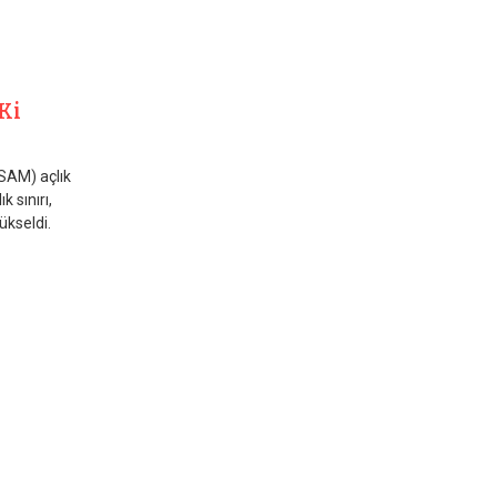
Ki
İSAM) açlık
k sınırı,
ükseldi.