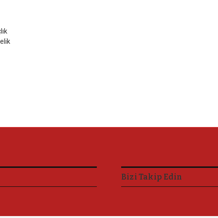
lık
elik
Bizi Takip Edin