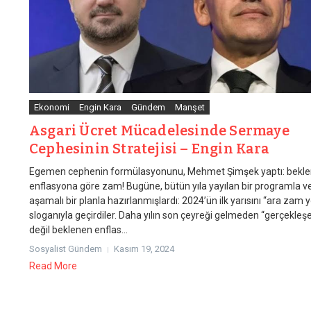
Ekonomi
Engin Kara
Gündem
Manşet
Asgari Ücret Mücadelesinde Sermaye
Cephesinin Stratejisi – Engin Kara
Egemen cephenin formülasyonunu, Mehmet Şimşek yaptı: bekl
enflasyona göre zam! Bugüne, bütün yıla yayılan bir programla v
aşamalı bir planla hazırlanmışlardı: 2024’ün ilk yarısını “ara zam 
sloganıyla geçirdiler. Daha yılın son çeyreği gelmeden “gerçekleş
değil beklenen enflas...
Sosyalist Gündem
Kasım 19, 2024
Read More