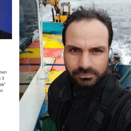
enen
e 3
yok”
en