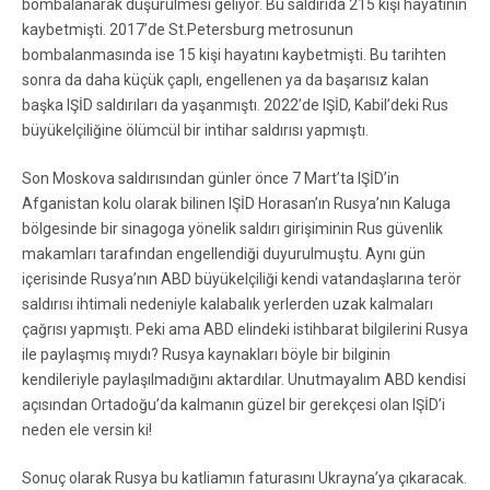
bombalanarak düşürülmesi geliyor. Bu saldırıda 215 kişi hayatının
kaybetmişti. 2017’de St.Petersburg metrosunun
bombalanmasında ise 15 kişi hayatını kaybetmişti. Bu tarihten
sonra da daha küçük çaplı, engellenen ya da başarısız kalan
başka IŞİD saldırıları da yaşanmıştı. 2022’de IŞİD, Kabil’deki Rus
büyükelçiliğine ölümcül bir intihar saldırısı yapmıştı.
Son Moskova saldırısından günler önce 7 Mart’ta IŞİD’in
Afganistan kolu olarak bilinen IŞİD Horasan’ın Rusya’nın Kaluga
bölgesinde bir sinagoga yönelik saldırı girişiminin Rus güvenlik
makamları tarafından engellendiği duyurulmuştu. Aynı gün
içerisinde Rusya’nın ABD büyükelçiliği kendi vatandaşlarına terör
saldırısı ihtimali nedeniyle kalabalık yerlerden uzak kalmaları
çağrısı yapmıştı. Peki ama ABD elindeki istihbarat bilgilerini Rusya
ile paylaşmış mıydı? Rusya kaynakları böyle bir bilginin
kendileriyle paylaşılmadığını aktardılar. Unutmayalım ABD kendisi
açısından Ortadoğu’da kalmanın güzel bir gerekçesi olan IŞİD’i
neden ele versin ki!
Sonuç olarak Rusya bu katliamın faturasını Ukrayna’ya çıkaracak.