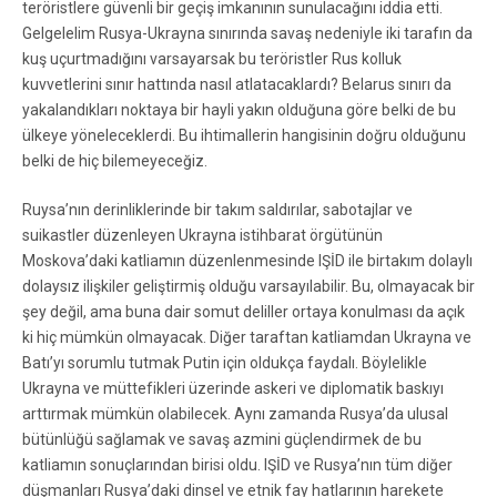
teröristlere güvenli bir geçiş imkanının sunulacağını iddia etti.
Gelgelelim Rusya-Ukrayna sınırında savaş nedeniyle iki tarafın da
kuş uçurtmadığını varsayarsak bu teröristler Rus kolluk
kuvvetlerini sınır hattında nasıl atlatacaklardı? Belarus sınırı da
yakalandıkları noktaya bir hayli yakın olduğuna göre belki de bu
ülkeye yöneleceklerdi. Bu ihtimallerin hangisinin doğru olduğunu
belki de hiç bilemeyeceğiz.
Ruysa’nın derinliklerinde bir takım saldırılar, sabotajlar ve
suikastler düzenleyen Ukrayna istihbarat örgütünün
Moskova’daki katliamın düzenlenmesinde IŞİD ile birtakım dolaylı
dolaysız ilişkiler geliştirmiş olduğu varsayılabilir. Bu, olmayacak bir
şey değil, ama buna dair somut deliller ortaya konulması da açık
ki hiç mümkün olmayacak. Diğer taraftan katliamdan Ukrayna ve
Batı’yı sorumlu tutmak Putin için oldukça faydalı. Böylelikle
Ukrayna ve müttefikleri üzerinde askeri ve diplomatik baskıyı
arttırmak mümkün olabilecek. Aynı zamanda Rusya’da ulusal
bütünlüğü sağlamak ve savaş azmini güçlendirmek de bu
katliamın sonuçlarından birisi oldu. IŞİD ve Rusya’nın tüm diğer
düşmanları Rusya’daki dinsel ve etnik fay hatlarının harekete