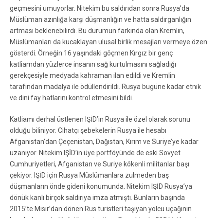
geçmesini umuyorlar. Nitekim bu saldırıdan sonra Rusya’da
Müslüman azınlığa karşı düşmanlığın ve hatta saldırganlığın
artması beklenebilirdi. Bu durumun farkında olan Kremlin,
Müslümanları da kucaklayan ulusal birlik mesajları vermeye özen
gösterdi. Örneğin 16 yaşındaki göçmen Kırgız bir genç
katliamdan yüzlerce insanın sağ kurtulmasını sağladığı
gerekçesiyle medyada kahraman ilan edildi ve Kremlin
tarafından madalya ile ödüllendirildi. Rusya bugüne kadar etnik
ve dini fay hatlarını kontrol etmesini bildi.
Katliamı derhal üstlenen IŞİD’in Rusya ile özel olarak sorunu
olduğu biliniyor. Cihatçı şebekelerin Rusya ile hesabı
Afganistan’dan Çeçenistan, Dağıstan, Kırım ve Suriye’ye kadar
uzanıyor. Nitekim IŞİD’in üye portföyünde de eski Sovyet
Cumhuriyetleri, Afganistan ve Suriye kökenli militanlar başı
çekiyor. IŞİD için Rusya Müslümanlara zulmeden baş
düşmanların önde gideni konumunda. Nitekim IŞİD Rusya’ya
dönük kanlı birçok saldırıya imza atmıştı. Bunların başında
2015’te Mısır’dan dönen Rus turistleri taşıyan yolcu uçağının