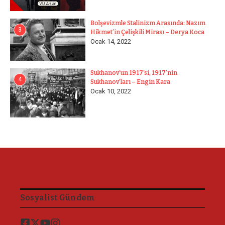
Bolşevizmle Stalinizm Arasında: Nazım
3
Hikmet’in Çelişkili Mirası – Derya Koca
Ocak 14, 2022
Sukhanov’un 1917’si, 1917’nin
4
Sukhanov’ları – Engin Kara
Ocak 10, 2022
Sosyalist Gündem