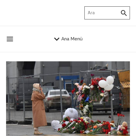
İçeriğe atla
Arama:
Ana Menü