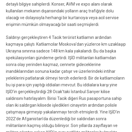
detaylı bilgiye sahiplerdi. Konser, AVM ve expo alanı olarak
kullanılan mekanın dışarısındaki yolların araç trafiğiyle dolu
olacağı ve dolayısıyla herhangi bir kurtarıcıya veya acil servise
erişimin mümkün olmayacağı bir saati seçmişlerdi.
Saldırıyı gerçekleştiren 4 Tacik terörist katliamın ardından
kaçmaya çalıştı. Katliamcılar Moskova’dan yüzlerce km uzaklaşıp
Ukrayna sınırına sadece 148 km kala yakalandı. Bu da başka
spekülasyonları gündeme getirdi. IŞİD militanları katliamdan
sonra olay yerinden kaçmaz, cennete gideceklerine
inandıklarından sonuna kadar çatışır ve üzerlerindeki intihar
yeleklerini patlatarak ölmeyi tercih ederlerdi. Bir de katliamcıların
bu işi para için yaptığı iddiaları mevcut. Bu iddialara karşı yine
IŞİD’in gerçekleştirdiği 28 Ocak’taki İstanbul Sarıyer kilise
saldırısını hatırlayalım. Birisi Tacik diğeri Rus pasaportuna sahip
olan iki saldırgan kilisede işledikleri cinayetin ardından polisle
çatışmaya girmeyip yakalanmayı tercih etmişlerdi. Yine IŞİD’in
2022’de Afganistan’da düzenlediği bir saldırıdan sonra
militanların kaçmış olduğu biliniyor. Son yıllarda zayıflayan ve