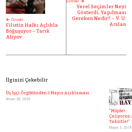
Sonraki
Yerel Seçimler Neyi
Gösterdi, Yapılması
Gereken Nedir? – V. U.
Önceki
Arslan
Filistin Halkı Açlıkla
Boğuşuyor – Tarık
Aliyev
İlginizi Çekebilir
Üç İşçi Örgütünden 1 Mayıs Açıklaması
Nisan 28, 2020
“Müjde!
Çalıyoruz
Taksitle!”
Mayıs 3, 2018