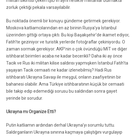
militan sıkıntısı çeken IŞİD’in aynı netlikte militanlar bulmakta
zorluk çektiği pekala varsayılabilir.
Bu noktada önemli bir konuyu gündeme getirmek gerekiyor.
Moskova katliamcılarından en az birinin Rusya’ya İstanbul
üzerinden gittiği ortaya çıktı. Bu kişi Başakşehir’de ikamet ediyor,
Fatih’te geziniyor ve turistik yerlerde fotoğraflar çekiniyordu. O
zaman sormak gerekiyor: AKP’nin o çok övündüğü MİT ve diğer
istihbarat birimleri acaba ne kadar becerikli? Daha iki ay önce
Tacik ve Rus iki militan kilise saldırısı yapmışken İstanbul Fatih’ta
yaşayan Tacik cemaati ne kadar izlenebilmiş? Hadi Rus
istihbaratı Ukrayna Savaşı ile meşgul, onların zaafiyetinin bir
bahanesi olabilir. Ama Türkiye istihbaratının küçük bir cemaati
bile takip edip edemediği sorusu bu saldırıdan sonra gayet
yerinde bir sorudur.
Ukrayna mı Organize Etti?
Putin katliamın ardından derhal Ukrayna’yı sorumlu tuttu.
Saldırganların Ukrayna sınırına kaçmaya çalıştığını vurgulayıp