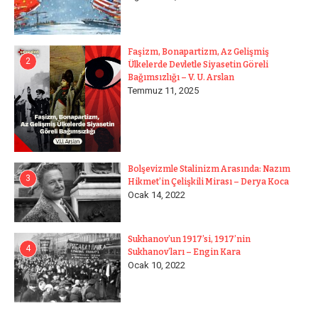
Faşizm, Bonapartizm, Az Gelişmiş
2
Ülkelerde Devletle Siyasetin Göreli
Bağımsızlığı – V. U. Arslan
Temmuz 11, 2025
Bolşevizmle Stalinizm Arasında: Nazım
3
Hikmet’in Çelişkili Mirası – Derya Koca
Ocak 14, 2022
Sukhanov’un 1917’si, 1917’nin
4
Sukhanov’ları – Engin Kara
Ocak 10, 2022