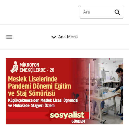
İçeriğe atla
Arama:
Ana Menü