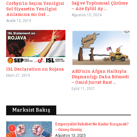
Sağ ve Toplumsal Çürüme
Corbyn’in Seçim Yenilgisi
– Aze Eylül Ay ...
Sol Siyasetin Yenilgisi
Anlamına mı Gel ...
Ağustos 15, 2024
Aralık 13, 2019
ISL Declaration on Rojava
ABD’nin Afgan Halkıyla
Ekim 27, 2019
Düşmanlığı Daha Bitmedi
– Omid Jurrat Rast ...
Eylül 11, 2021
Marksist Bakış
Emperyalist Rekabet Ne Kadar Kızışacak?
1
– Güneş Gümüş
Ağustos 13, 2025