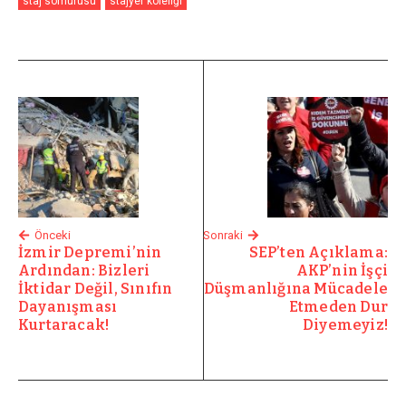
staj sömürüsü
stajyer köleliği
Önceki
Sonraki
İzmir Depremi’nin
SEP’ten Açıklama:
Ardından: Bizleri
AKP’nin İşçi
İktidar Değil, Sınıfın
Düşmanlığına Mücadele
Dayanışması
Etmeden Dur
Kurtaracak!
Diyemeyiz!