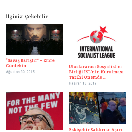
İlginizi Çekebilir
“Savaş Barıştır” – Emre
Güntekin
Uluslararası Sosyalistler
Birliği ISL’nin Kurulması
Ağustos 30, 2015
Tarihi Önemde ...
Haziran 13, 2019
Eskişehir Saldırısı: Aşırı