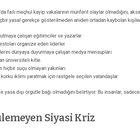
an’da faili meçhul kayıp vakalarının münferit olaylar olmadığını, a
hiçbir yasal gerekçe gösterilmeden aniden ortadan kaybolan kişiler 
tutmaya çalışan eğitimciler ve yazarlar.
testoları organize eden liderler.
allerini dünyaya duyurmaya çalışan medya mensupları.
 üniversiteli kitle.
in hiçbir suçu olmayan yakınları.
e korku iklimi yaratmak için rastgele seçilen vatandaşlar.
r yasa dışı örgütle bağı olmadığını belirtiyor. Bu insanlar; sadece 
ülemeyen Siyasi Kriz