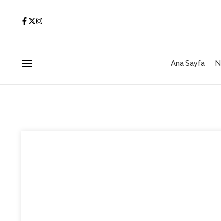
İçeriğe atla
Ana Sayfa
N