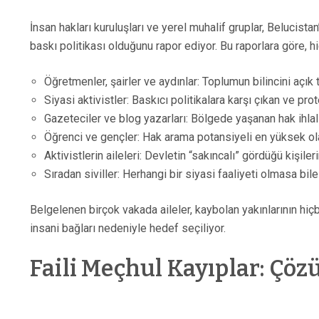
İnsan hakları kuruluşları ve yerel muhalif gruplar, Belucist
baskı politikası olduğunu rapor ediyor. Bu raporlara göre, 
Öğretmenler, şairler ve aydınlar: Toplumun bilincini açık 
Siyasi aktivistler: Baskıcı politikalara karşı çıkan ve pro
Gazeteciler ve blog yazarları: Bölgede yaşanan hak ihl
Öğrenci ve gençler: Hak arama potansiyeli en yüksek olan
Aktivistlerin aileleri: Devletin “sakıncalı” gördüğü kişiler
Sıradan siviller: Herhangi bir siyasi faaliyeti olmasa bil
Belgelenen birçok vakada aileler, kaybolan yakınlarının hiçbi
insani bağları nedeniyle hedef seçiliyor.
Faili Meçhul Kayıplar: Çöz