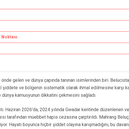
a Noktası
önde gelen ve dünya çapında tanınan isimlerinden biri. Belucista
sal şiddete ve bölgenin sistematik olarak ihmal edilmesine karşı 
 dünya kamuoyunun dikkatini çekmesini sağladı.
laştı. Haziran 2026’da, 2024 yılında Gwadar kentinde düzenlenen v
i tarafından müebbet hapis cezasına çarptırıldı. Mahrang Belu
iyor. Hayatı boyunca hiçbir şiddet olayına karışmadığını, bu dava