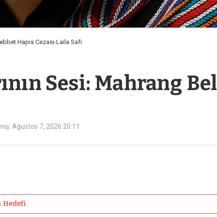
ebbet Hapis Cezası-Laila Safi
rının Sesi: Mahrang Be
miş: Ağustos 7, 2026
20:11
n Hedefi