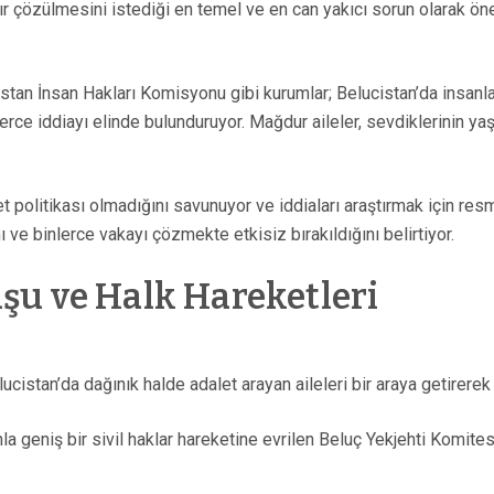
ardır çözülmesini istediği en temel ve en can yakıcı sorun olarak 
istan İnsan Hakları Komisyonu gibi kurumlar; Belucistan’da insanla
lerce iddiayı elinde bulunduruyor. Mağdur aileler, sevdiklerinin ya
t politikası olmadığını savunuyor ve iddiaları araştırmak için res
ve binlerce vakayı çözmekte etkisiz bırakıldığını belirtiyor.
şu ve Halk Hareketleri
ucistan’da dağınık halde adalet arayan aileleri bir araya getirerek
 geniş bir sivil haklar hareketine evrilen Beluç Yekjehti Komitesi