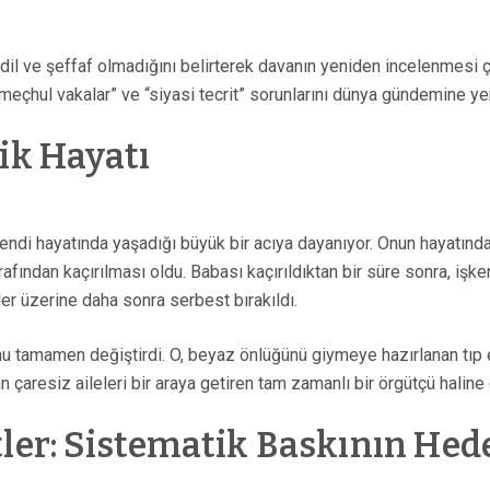
 adil ve şeffaf olmadığını belirterek davanın yeniden incelenmesi ç
li meçhul vakalar” ve “siyasi tecrit” sorunlarını dünya gündemine ye
tik Hayatı
kendi hayatında yaşadığı büyük bir acıya dayanıyor. Onun hayatında
arafından kaçırılması oldu. Babası kaçırıldıktan bir süre sonra, 
er üzerine daha sonra serbest bırakıldı.
unu tamamen değiştirdi. O, beyaz önlüğünü giymeye hazırlanan tıp 
an çaresiz aileleri bir araya getiren tam zamanlı bir örgütçü haline 
tler: Sistematik Baskının Hed