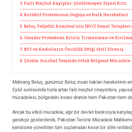
3. Faili Meçhul Kayıplar: Çözülemeyen Siyasi Kriz
4. Kolektif Protestonun Doğuşu ve Halk Hareketleri
5. Beluç Yekjehti Komitesi’nin (BYC) Temel Talepleri:
6. Gwadar Protestosu: Krizin Tırmanması ve Kırılm
7. BYC ve Kadınların Öncülük Ettiği Sivil Direniş
8. Çözüm: Sınıfsal Temelde Ortak Bölgesel Mücadele
Mahrang Beluç, günümüz Beluç insan hakları hareketinin en 
Eylül sonrasında hızla artan faili meçhul cinayetlere, yapı
mücadelesi, bölgedeki insani dramın hem Pakistan hem de
Ancak bu etkili mücadele, ağır bir devlet baskısıyla karşı
gerekçe gösterilerek, Pakistan Terörle Mücadele Mahkemes
kendisine yöneltilen tüm suçlamaları kesin bir dille redded