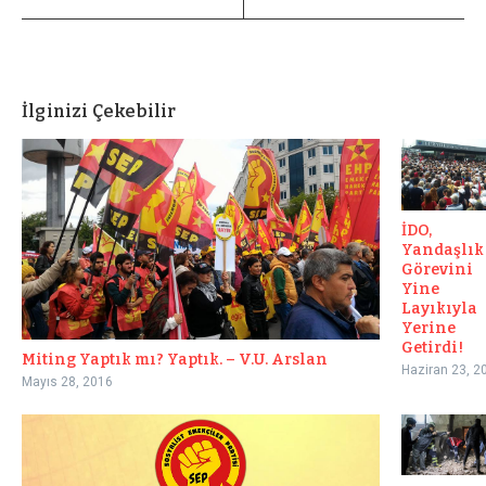
İlginizi Çekebilir
İDO,
Yandaşlık
Görevini
Yine
Layıkıyla
Yerine
Getirdi!
Miting Yaptık mı? Yaptık. – V.U. Arslan
Haziran 23, 2
Mayıs 28, 2016