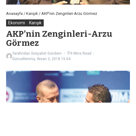
Anasayfa
/
Karışık
/
AKP’nin Zenginleri-Arzu Görmez
Ekonomi
Karışık
AKP’nin Zenginleri-Arzu
Görmez
Tarafından
Sosyalist Gündem
9 Mins Read
Güncellenmiş: Nisan 3, 2018
15:04