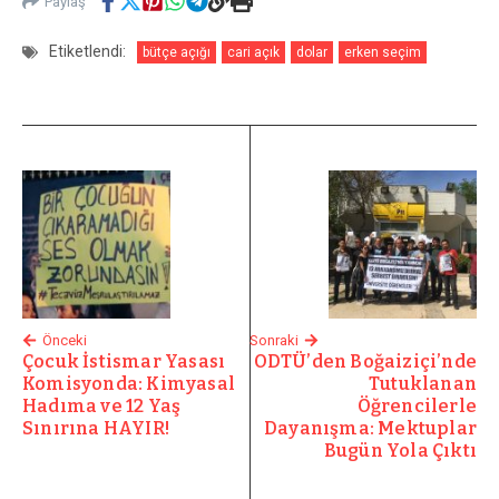
Paylaş
Etiketlendi:
bütçe açığı
cari açık
dolar
erken seçim
Önceki
Sonraki
Çocuk İstismar Yasası
ODTÜ’den Boğaiziçi’nde
Komisyonda: Kimyasal
Tutuklanan
Hadıma ve 12 Yaş
Öğrencilerle
Sınırına HAYIR!
Dayanışma: Mektuplar
Bugün Yola Çıktı