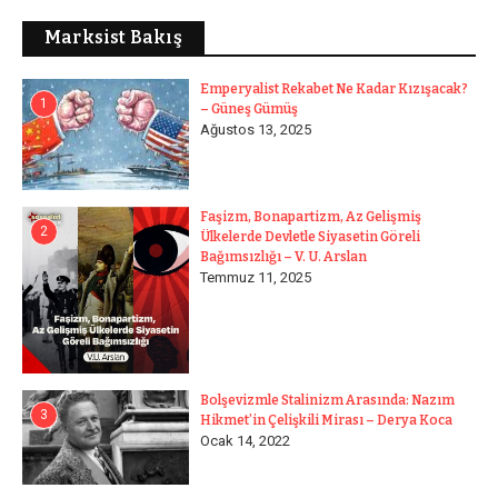
Marksist Bakış
Emperyalist Rekabet Ne Kadar Kızışacak?
1
– Güneş Gümüş
Ağustos 13, 2025
Faşizm, Bonapartizm, Az Gelişmiş
2
Ülkelerde Devletle Siyasetin Göreli
Bağımsızlığı – V. U. Arslan
Temmuz 11, 2025
Bolşevizmle Stalinizm Arasında: Nazım
3
Hikmet’in Çelişkili Mirası – Derya Koca
Ocak 14, 2022