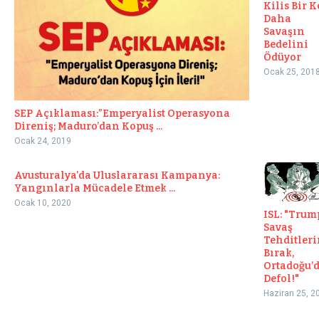
Kilis Bir K
Daha
Savaşın
Bedelini
Ödüyor
Ocak 25, 201
SEP Açıklaması:”Emperyalist Operasyona
Direniş; Maduro’dan Kopuş ...
Ocak 24, 2019
Avusturalya’da Uluslararası Kampanya:
Yangınlarla Mücadele Etmek ...
Ocak 10, 2020
ISL: "Trum
Savaş
Tehditleri
Bırak,
Ortadoğu’
Defol!"
Haziran 25, 2