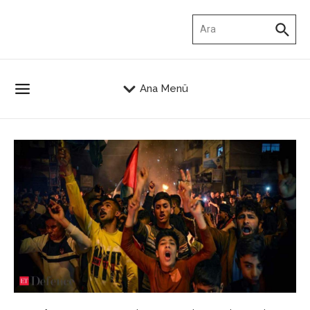
İçeriğe atla
Arama:
Ana Menü