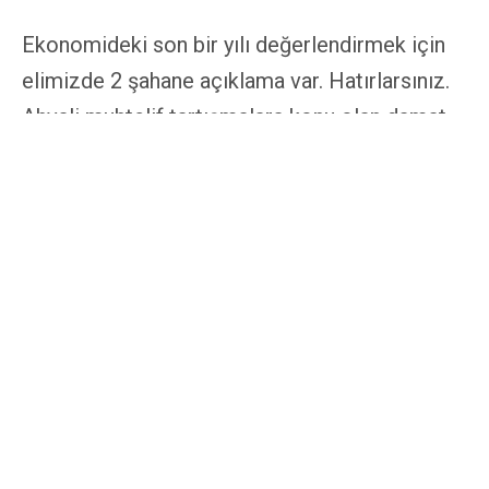
Ekonomideki son bir yılı değerlendirmek için
elimizde 2 şahane açıklama var. Hatırlarsınız.
Ahvali muhtelif tartışmalara konu olan damat
Berat Albayrak geçen sene tam da bu günlerde
sanayi atılımı yapılacağını, Avrupa’nın tedarik
zincirlerinde pandemiden dolayı Çin’den
boşalan yeri Türkiye’nin dolduracağını iddia
ediyordu. Bugün ise sözde tam kapanmanın da
sebebi olarak turizm sezonunda gelecek
dövizleri garantiye almak zorundalar. Mevlüt
Çavuşoğlu diyor ki “Turistin görebileceği
herkesi aşılayacağız” Sanayide şahlanış
palavralarından dışarıyı ikna turlarıyla turist