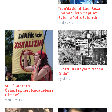
İran’da Sendikacı Reza
Shahabi İçin Yapılan
Eyleme Polis Saldırdı
Aralık 26, 2017
6-7 Eylül Olayları Neden
Oldu?
Eylül 7, 2017
SEP: "Kadının
Özgürleşmesi Mücadelesiz
Olmaz!"
Mart 8, 2019