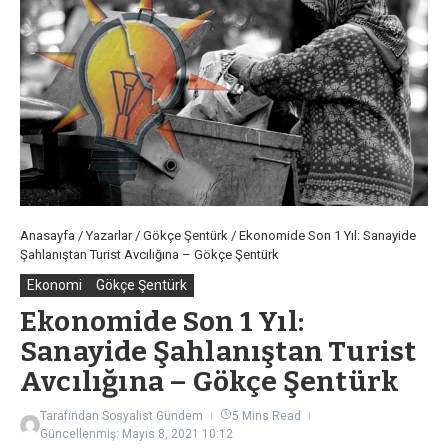
Anasayfa
/
Yazarlar
/
Gökçe Şentürk
/
Ekonomide Son 1 Yıl: Sanayide
Şahlanıştan Turist Avcılığına – Gökçe Şentürk
Ekonomi
Gökçe Şentürk
Ekonomide Son 1 Yıl:
Sanayide Şahlanıştan Turist
Avcılığına – Gökçe Şentürk
Tarafından
Sosyalist Gündem
5 Mins Read
Güncellenmiş: Mayıs 8, 2021
10:12