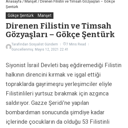
Anasayfa
/
Manşet
/
Direnen Filistin ve Timsah Gözyaşları – Gökçe
Şentürk
Gökçe Şentürk
Manşet
Direnen Filistin ve Timsah
Gözyaşları – Gökçe Şentürk
Tarafından
Sosyalist Gündem
7 Mins Read
Güncellenmiş: Mayıs 12, 2021
22:41
Siyonist İsrail Devleti baş eğdiremediği Filistin
halkının direncini kırmak ve işgal ettiği
topraklarda gayrimeşru yerleşimciler eliyle
Filistinlileri yurtsuz bırakmak için azgınca
saldırıyor. Gazze Şeridi’ne yapılan
bombardıman sonucunda şimdiye kadar
içlerinde çocukların da olduğu 53 Filistinli