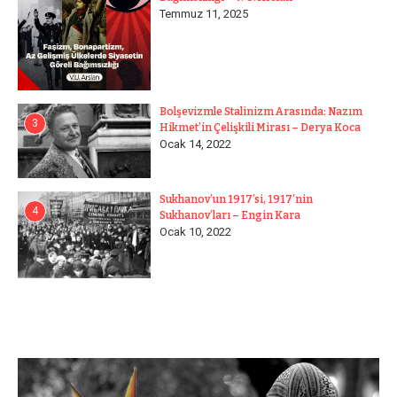
Temmuz 11, 2025
Bolşevizmle Stalinizm Arasında: Nazım
3
Hikmet’in Çelişkili Mirası – Derya Koca
Ocak 14, 2022
Sukhanov’un 1917’si, 1917’nin
4
Sukhanov’ları – Engin Kara
Ocak 10, 2022