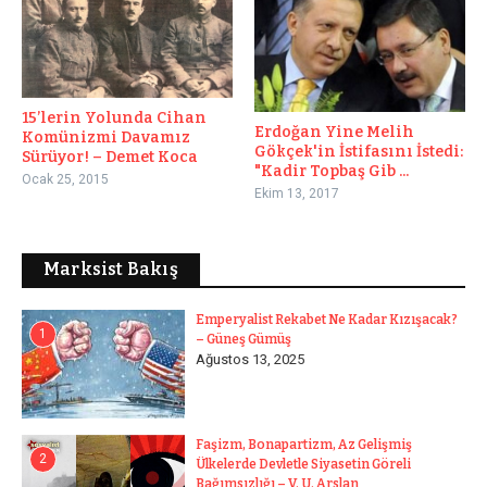
15’lerin Yolunda Cihan
Erdoğan Yine Melih
Komünizmi Davamız
Gökçek'in İstifasını İstedi:
Sürüyor! – Demet Koca
"Kadir Topbaş Gib ...
Ocak 25, 2015
Ekim 13, 2017
Marksist Bakış
Emperyalist Rekabet Ne Kadar Kızışacak?
1
– Güneş Gümüş
Ağustos 13, 2025
Faşizm, Bonapartizm, Az Gelişmiş
2
Ülkelerde Devletle Siyasetin Göreli
Bağımsızlığı – V. U. Arslan