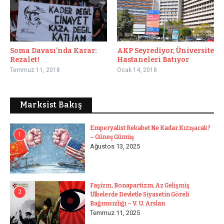
Soma Davası’nda Karar:
AKP Seyrediyor, Üniversite
Rezalet!
Hastaneleri Batıyor
Temmuz 11, 2018
Ocak 14, 2018
Marksist Bakış
Emperyalist Rekabet Ne Kadar Kızışacak?
1
– Güneş Gümüş
Ağustos 13, 2025
Faşizm, Bonapartizm, Az Gelişmiş
2
Ülkelerde Devletle Siyasetin Göreli
Bağımsızlığı – V. U. Arslan
Temmuz 11, 2025