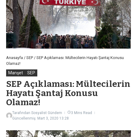
Anasayfa
/
SEP
/
SEP Açıklaması: Mültecilerin Hayatı Şantaj Konusu
Olamaz!
Manşet
SEP
SEP Açıklaması: Mültecilerin
Hayatı Şantaj Konusu
Olamaz!
Tarafından
Sosyalist Gündem
3 Mins Read
Güncellenmiş: Mart 3, 2020
13:28