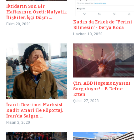
İktidarın Son Bir
Haftasının Özeti: Mafyatik
İlişkiler, İşçi Düşm ...
Kadın da Erkek de “Yerini
Ekim 20, 2020
Bilmesin”- Derya Koca
Haziran 10, 2020
Çin, ABD Hegemonyasını
Sorguluyor! – B. Defne
Erten
Şubat 27, 2023
İranlı Devrimci Marksist
Kadir Anari ile Röportaj:
İran’da Salgın ...
Nisan 2, 2020