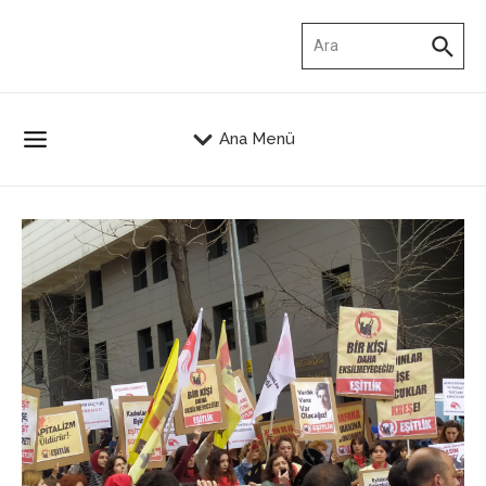
İçeriğe atla
Arama:
Ana Menü