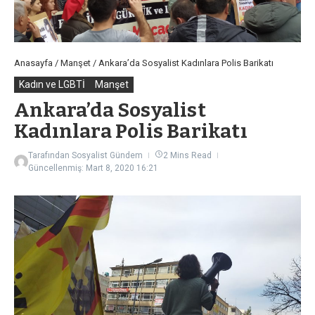
Anasayfa
/
Manşet
/
Ankara’da Sosyalist Kadınlara Polis Barikatı
Kadın ve LGBTİ
Manşet
Ankara’da Sosyalist
Kadınlara Polis Barikatı
Tarafından
Sosyalist Gündem
2 Mins Read
Güncellenmiş: Mart 8, 2020
16:21