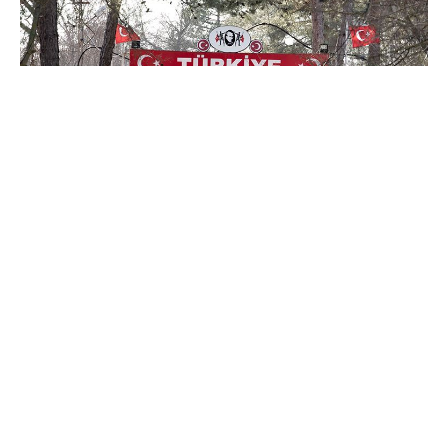
Suriye’de emperyalist saldırganlık köşeye
sıkışmışken, iç savaşın başından bu yana en az 7
milyon Suriyeli yerinden edilmiş oldu. Bugün
Türkiye’de 3 milyonu aşkın Suriyeli bulunuyor.
Erdoğan rejimi ise hâlâ Suriye’nin egemenlik
hakkını tanımazdan gelip, cihatçı çetelere destek