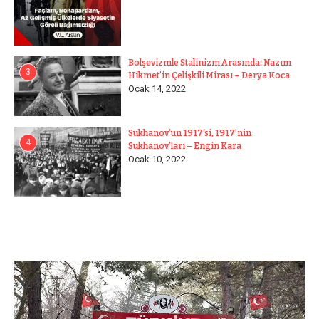
Bolşevizmle Stalinizm Arasında: Nazım
3
Hikmet’in Çelişkili Mirası – Derya Koca
Ocak 14, 2022
Sukhanov’un 1917’si, 1917’nin
4
Sukhanov’ları – Engin Kara
Ocak 10, 2022