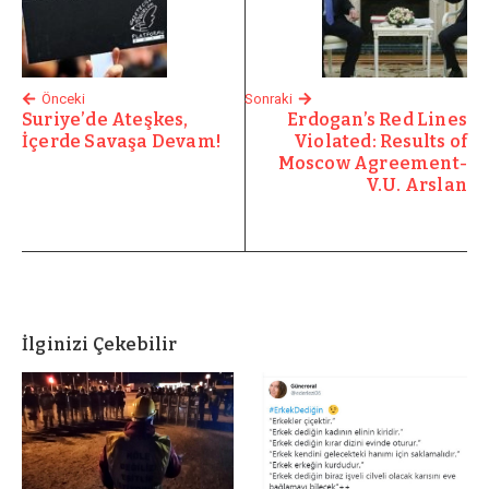
Önceki
Sonraki
Suriye’de Ateşkes,
Erdogan’s Red Lines
İçerde Savaşa Devam!
Violated: Results of
Moscow Agreement-
V.U. Arslan
İlginizi Çekebilir