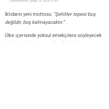
Güncellenmiş: Şubat 29, 2020
23:43
İktidarın yeni mottosu:
“Şehitler tepesi boş
değildir, boş kalmayacaktır.”
Ülke içerisinde yoksul emekçilere söyleyecek
hiçbir sözü kalmayan, 18 yıllık iktidarı sonunda
ülkeyi derin bir ekonomik ve siyasi krizin içine
sürükleyen iktidarın elinde kalan son şans belki
de Suriye’de oldukça zayıf bir elle oturulan
kumar masasının ayakta kalması. Ancak
masaya konulan yoksul emekçilerin çocukları
olunca mızrağı çuvala sığdırmak mümkün
olmuyor.