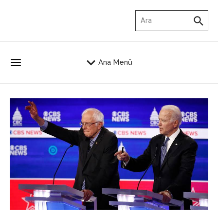
İçeriğe atla
Arama:
Ana Menü