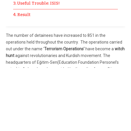
3. Useful Trouble: ISIS!
4. Result
The number of detainees have increased to 851 in the
operations held throughout the country. The operations carried
out under the name ‘
Terrorism Operations
’
have become a
witch
hunt
against revolutionaries and Kurdish movement. The
headquarters of Eğitim-Sen(Education Foundation Personel’s
union) in Ankara have been raided by the police forces. Günay
Özarslan have been slaughtered and this was justified by the
government claiming that she was preparing a suicide bomb
attack. In Bağlar district of Diyarbakır a eleven-year-old boy fell
down from 7th floor and died while the police forces were
chasing him. Police attacked people protesting against the
government that day. In the Cizre district of Şırnak, Abdullah
Özdal was shot by the special operations force. In short, ISIS
supporter AKP, continues to kill and takes into custody the Kurds
and revolutionaries with terrorism operations under cover of