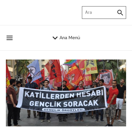
İçeriğe atla
Arama:
Ana Menü