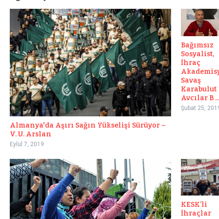
Bağımsız
Sosyalist,
İhraç
Akademis
Savaş
Karabulut
Avcılar B ..
Şubat 25, 201
Almanya'da Aşırı Sağın Yükselişi Sürüyor –
V. U. Arslan
Eylül 7, 2019
KESK’li
İhraçlar