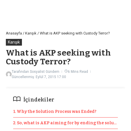
Anasayfa
/
Karışık
/
What is AKP seeking with Custody Terror?
Karışık
What is AKP seeking with
Custody Terror?
Tarafından
Sosyalist Gündem
6 Mins Read
Güncellenmiş: Eylül 7, 2015
17:00
İçindekiler
1. Why the Solution Process was Ended?
2. So, what is AKP aiming for by ending the solution pr