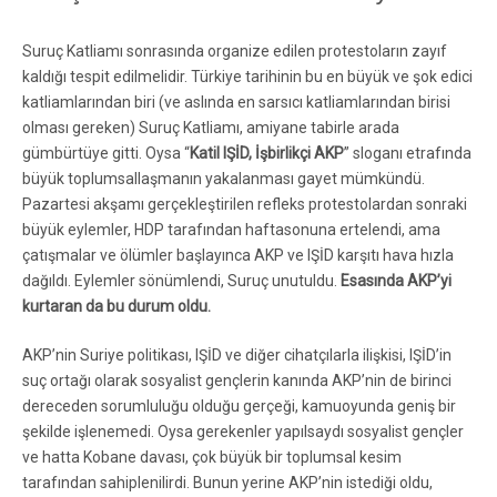
Suruç Katliamı sonrasında organize edilen protestoların zayıf
kaldığı tespit edilmelidir. Türkiye tarihinin bu en büyük ve şok edici
katliamlarından biri (ve aslında en sarsıcı katliamlarından birisi
olması gereken) Suruç Katliamı, amiyane tabirle arada
gümbürtüye gitti. Oysa “
Katil IŞİD, İşbirlikçi AKP
” sloganı etrafında
büyük toplumsallaşmanın yakalanması gayet mümkündü.
Pazartesi akşamı gerçekleştirilen refleks protestolardan sonraki
büyük eylemler, HDP tarafından haftasonuna ertelendi, ama
çatışmalar ve ölümler başlayınca AKP ve IŞİD karşıtı hava hızla
dağıldı. Eylemler sönümlendi, Suruç unutuldu.
Esasında AKP’yi
kurtaran da bu durum oldu.
AKP’nin Suriye politikası, IŞİD ve diğer cihatçılarla ilişkisi, IŞİD’in
suç ortağı olarak sosyalist gençlerin kanında AKP’nin de birinci
dereceden sorumluluğu olduğu gerçeği, kamuoyunda geniş bir
şekilde işlenemedi. Oysa gerekenler yapılsaydı sosyalist gençler
ve hatta Kobane davası, çok büyük bir toplumsal kesim
tarafından sahiplenilirdi. Bunun yerine AKP’nin istediği oldu,