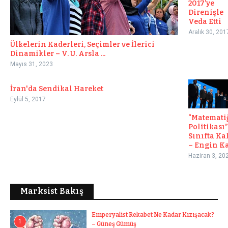
2017’ye
Direnişle
Veda Etti
Aralık 30, 201
Ülkelerin Kaderleri, Seçimler ve İlerici
Dinamikler – V. U. Arsla ...
Mayıs 31, 2023
İran'da Sendikal Hareket
Eylül 5, 2017
“Matemati
Politikası”
Sınıfta Ka
– Engin K
Haziran 3, 20
Marksist Bakış
Emperyalist Rekabet Ne Kadar Kızışacak?
1
– Güneş Gümüş