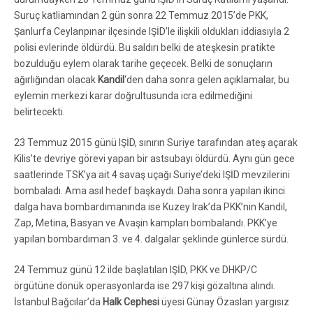
Suruç katliamından 2 gün sonra 22 Temmuz 2015’de PKK,
Şanlurfa Ceylanpınar ilçesinde IŞİD’le ilişkili oldukları iddiasıyla 2
polisi evlerinde öldürdü. Bu saldırı belki de ateşkesin pratikte
bozulduğu eylem olarak tarihe geçecek. Belki de sonuçların
ağırlığından olacak
Kandil
‘den daha sonra gelen açıklamalar, bu
eylemin merkezi karar doğrultusunda icra edilmediğini
belirtecekti.
23 Temmuz 2015 günü IŞİD, sınırın Suriye tarafından ateş açarak
Kilis’te devriye görevi yapan bir astsubayı öldürdü. Aynı gün gece
saatlerinde TSK’ya ait 4 savaş uçağı Suriye’deki IŞİD mevzilerini
bombaladı. Ama asıl hedef başkaydı. Daha sonra yapılan ikinci
dalga hava bombardımanında ise Kuzey Irak’da PKK’nin Kandil,
Zap, Metina, Basyan ve Avaşin kampları bombalandı. PKK’ye
yapılan bombardıman 3. ve 4. dalgalar şeklinde günlerce sürdü.
24 Temmuz günü 12 ilde başlatılan IŞİD, PKK ve DHKP/C
örgütüne dönük operasyonlarda ise 297 kişi gözaltına alındı.
İstanbul Bağcılar’da
Halk Cephesi
üyesi Günay Özaslan yargısız