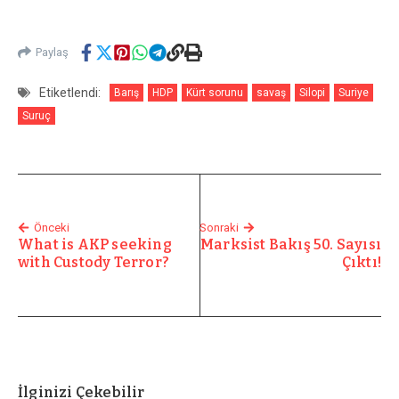
Paylaş
Etiketlendi:
Barış
HDP
Kürt sorunu
savaş
Silopi
Suriye
Suruç
Önceki
Sonraki
What is AKP seeking
Marksist Bakış 50. Sayısı
with Custody Terror?
Çıktı!
İlginizi Çekebilir