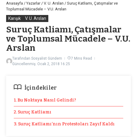
Anasayfa
/
Yazarlar
/
V. U. Arslan
/
Suruç Katliamı, Çatışmalar ve
Toplumsal Mücadele – V.U. Arslan
Karışık
V. U. Arslan
Suruç Katliamı, Çatışmalar
ve Toplumsal Mücadele – V.U.
Arslan
Tarafından
Sosyalist Gündem
7 Mins Read
Güncellenmiş: Ocak 2, 2018
16:25
İçindekiler
1. Bu Noktaya Nasıl Gelindi?
2. Suruç Katliamı
3. Suruç Katliamı’nın Protestoları Zayıf Kaldı