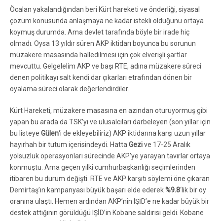
Öcalan yakalandığından beri Kürt hareketi ve önderliği, siyasal
çözüm konusunda anlaşmaya ne kadar istekli olduğunu ortaya
koymuş durumda. Ama devlet tarafında böyle bir irade hiç
olmadı. Oysa 13 yıldır süren AKP iktidarı boyunca bu sorunun
müzakere masasında halledilmesi için çok elverişli şartlar
mevcuttu. Gelgelelim AKP ve başı RTE, adına müzakere süreci
denen politikayı salt kendi dar çıkarları etrafından dönen bir
oyalama süreci olarak değerlendirdiler.
Kürt Hareketi, müzakere masasına en azından oturuyormuş gibi
yapan bu arada da TSK’yı ve ulusalcıları darbeleyen (son yıllar için
bu listeye
Gülen
‘i de ekleyebiliriz) AKP iktidarına karşı uzun yıllar
hayırhah bir tutum içerisindeydi. Hatta
Gezi
ve 17-25 Aralık
yolsuzluk operasyonları sürecinde AKP’ye yarayan tavırlar ortaya
konmuştu. Ama geçen yılki cumhurbaşkanlığı seçimlerinden
itibaren bu durum değişti. RTE ve AKP karşıtı söylemi öne çıkaran
Demirtaş’ın kampanyası büyük başarı elde ederek
%9.8
‘lik bir oy
oranına ulaştı. Hemen ardından AKP’nin IŞİD’e ne kadar büyük bir
destek attığının görüldüğü IŞİD’in Kobane saldırısı geldi. Kobane