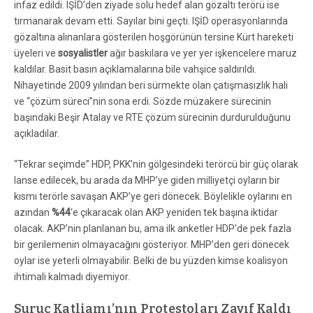
infaz edildi. IŞİD’den ziyade solu hedef alan gözaltı terörü ise
tırmanarak devam etti. Sayılar bini geçti. IŞİD operasyonlarında
gözaltına alınanlara gösterilen hoşgörünün tersine Kürt hareketi
üyeleri ve
sosyalistler
ağır baskılara ve yer yer işkencelere maruz
kaldılar. Basit basın açıklamalarına bile vahşice saldırıldı.
Nihayetinde 2009 yılından beri sürmekte olan çatışmasızlık hali
ve “çözüm süreci”nin sona erdi. Sözde müzakere sürecinin
başındaki Beşir Atalay ve RTE çözüm sürecinin durdurulduğunu
açıkladılar.
“Tekrar seçimde” HDP, PKK’nin gölgesindeki terörcü bir güç olarak
lanse edilecek, bu arada da MHP’ye giden milliyetçi oyların bir
kısmı terörle savaşan AKP’ye geri dönecek. Böylelikle oylarını en
azından
%44
‘e çıkaracak olan AKP yeniden tek başına iktidar
olacak. AKP’nin planlanan bu, ama ilk anketler HDP’de pek fazla
bir gerilemenin olmayacağını gösteriyor. MHP’den geri dönecek
oylar ise yeterli olmayabilir. Belki de bu yüzden kimse koalisyon
ihtimali kalmadı diyemiyor.
Suruç Katliamı’nın Protestoları Zayıf Kaldı