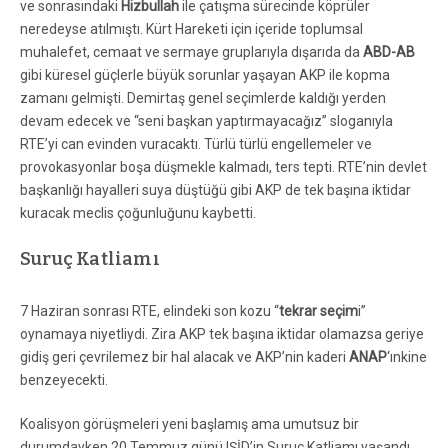
ve sonrasındaki
Hizbullah
ile çatışma sürecinde köprüler
neredeyse atılmıştı. Kürt Hareketi için içeride toplumsal
muhalefet, cemaat ve sermaye gruplarıyla dışarıda da
ABD-AB
gibi küresel güçlerle büyük sorunlar yaşayan AKP ile kopma
zamanı gelmişti. Demirtaş genel seçimlerde kaldığı yerden
devam edecek ve “seni başkan yaptırmayacağız” sloganıyla
RTE’yi can evinden vuracaktı. Türlü türlü engellemeler ve
provokasyonlar boşa düşmekle kalmadı, ters tepti.
RTE’nin devlet
başkanlığı hayalleri suya düştüğü gibi AKP de tek başına iktidar
kuracak meclis çoğunluğunu kaybetti.
Suruç Katliamı
7 Haziran sonrası RTE, elindeki son kozu “
tekrar seçim
i”
oynamaya niyetliydi. Zira AKP tek başına iktidar olamazsa geriye
gidiş geri çevrilemez bir hal alacak ve AKP’nin kaderi
ANAP
‘ınkine
benzeyecekti.
Koalisyon görüşmeleri yeni başlamış ama umutsuz bir
durumdayken 20 Temmuz günü IŞİD’in Suruç Katliamı yaşandı.