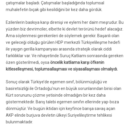
çatışmalar başladı. Çatışmalar başladığında toplumsal
muhalefetin bıçak gibi kesildiğini bir kez daha gördük.
Ezilenlerin baskıya karşı direnişi ve eylemi her daim meşrudur. Bu
yüzden biz devrimciler, elbette ki devlet terörünü hedef alacağız.
Ama söylenmesi gerekenleri de söylemek gerekir. Başarılı olan
ve geleceği olduğu görülen HDP merkezli Türkiyelileşme hedefi
ile yaygın gerilla kampanyası arasında stratejik olarak ciddi
farklılıklar var. Ve nihayetinde Suruç Katliamı sonrasında gereken
özen gösterilmedi, oysa
öncelik katliama karşı öfkenin
kitleselleşmesi, toplumsallaşması ve siyasallaşması olmalıydı.
Sonuç olarak Türkiye’de egemen sınıf, bölünmüşlüğü ve
basiretsizliği ile Ortadoğu’nun en büyük sorunlarından birisi olan
Kürt sorununu çözme yetisinde olmadığını bir kez daha
göstermektedir. Barış talebi egemen sınıfın ellerinde yap-boza
dönmüştür. Ve bugün iktidarı için keyfince barışa savaş açan
AKP elinde burjuva devletin ülkeyi Suriyelileştirme tehlikesi
bulunmaktadır.