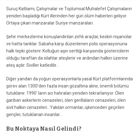
Suruç Katliamı, Çatışmalar ve Toplumsal Muhalefet Çatışmaların
yeniden başladığı Kürt illerinden her gün ölüm haberleri geliyor.
Ortaya çıkan manzaralar Suriye manzaraları.
Şehir merkezlerine konuşlandırılan zırhlı araçlar, keskin nişancılar
ve hatta tanklar. Sabaha karşı düzenlenen polis operasyonuna
halk tepki gösterir. Kolluğun aşırı sertliği karşısında göstericilerin
olduğu taraftan da silahlar ateşlenir ve ardından halkın üzerine
ateş açılır. Siviller katledilir…
Diğer yandan da yoğun operasyonlarla yasal Kürt platformlarında
görev alan 1300’den fazla insan gözaltına alınır, önemli bölümü
tutuklanır. 1990′ ların acı hatıraları yeniden tekrarlanıyor. Ölen
gariban askerlerin cenazeleri, ölen gerillaların cenazeleri, ölen
sivil halkın cenazeleri…
Yakılan ormanlar, işkenceden geçirilen
gençler, tutuklanan insanlar…
Bu Noktaya Nasıl Gelindi?